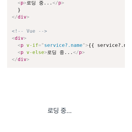
<
p
>
로딩 중...
</
p
>
</
div
>
<!-- Vue -->
<
div
>
<
p
v-if
=
"
service?.name
"
>
{{ service?.na
<
p
v-else
>
로딩 중...
</
p
>
</
div
>