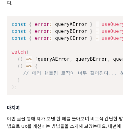
다.
const
{
error
:
 queryAError 
}
=
useQuery
(
const
{
error
:
 queryBError 
}
=
useQuery
(
const
{
error
:
 queryCError 
}
=
useQuery
(
watch
(
(
)
=>
[
queryAError
,
 queryBError
,
 query
(
)
=>
{
// 에러 핸들링 로직이 너무 길어진다... 😭
}
)
;
마치며
이번 글을 통해 제가 보낸 한 해를 돌아보며 비교적 간단한 방
법으로 UX를 개선하는 방법들을 소개해 보았는데요, 내년에