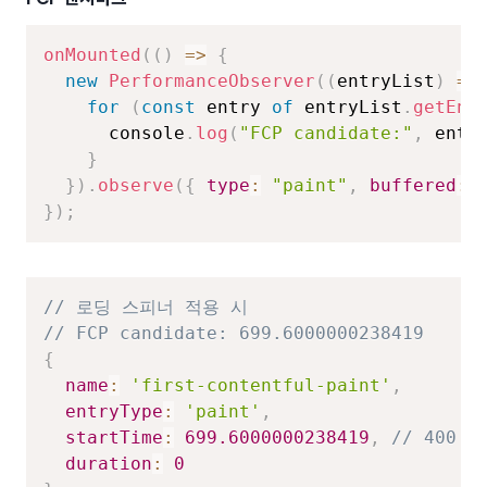
onMounted
(
(
)
=>
{
new
PerformanceObserver
(
(
entryList
)
=>
for
(
const
 entry 
of
 entryList
.
getEnt
      console
.
log
(
"FCP candidate:"
,
 entr
}
}
)
.
observe
(
{
type
:
"paint"
,
buffered
:
}
)
;
// 로딩 스피너 적용 시
// FCP candidate: 699.6000000238419
{
name
:
'first-contentful-paint'
,
entryType
:
'paint'
,
startTime
:
699.6000000238419
,
// 400 
duration
:
0