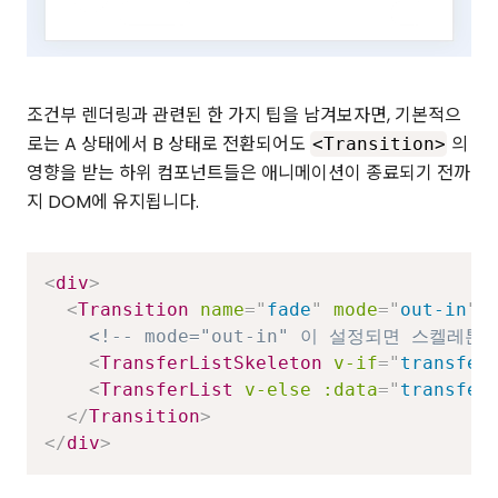
조건부 렌더링과 관련된 한 가지 팁을 남겨보자면, 기본적으
로는 A 상태에서 B 상태로 전환되어도
의
<Transition>
영향을 받는 하위 컴포넌트들은 애니메이션이 종료되기 전까
지 DOM에 유지됩니다.
<
div
>
<
Transition
name
=
"
fade
"
mode
=
"
out-in
"
>
<!-- mode="out-in" 이 설정되면 스켈레톤
<
TransferListSkeleton
v-if
=
"
transfer
<
TransferList
v-else
:data
=
"
transfer
</
Transition
>
</
div
>