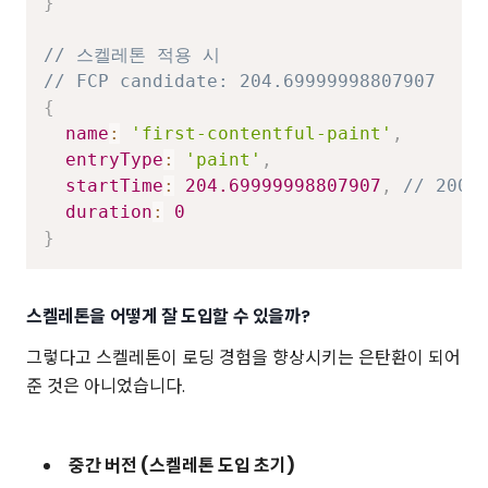
}
// 스켈레톤 적용 시
// FCP candidate: 204.69999998807907
{
name
:
'first-contentful-paint'
,
entryType
:
'paint'
,
startTime
:
204.69999998807907
,
// 200m
duration
:
0
}
스켈레톤을 어떻게 잘 도입할 수 있을까?
그렇다고 스켈레톤이 로딩 경험을 향상시키는 은탄환이 되어
준 것은 아니었습니다.
중간 버전 (스켈레톤 도입 초기)