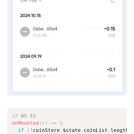
// AS-IS
onMounted
(
(
)
=>
{
if
(
!
coinStore
.
$state
.
coinList
.
length
)