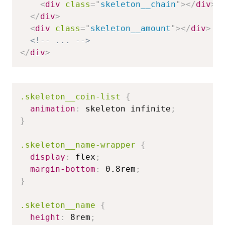
<
div
class
=
"
skeleton__chain
"
>
</
div
>
</
div
>
<
div
class
=
"
skeleton__amount
"
>
</
div
>
<!-- ... -->
</
div
>
.skeleton__coin-list
{
animation
:
 skeleton infinite
;
}
.skeleton__name-wrapper
{
display
:
 flex
;
margin-bottom
:
 0.8rem
;
}
.skeleton__name
{
height
:
 8rem
;