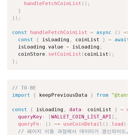
handleFetchCoinList
(
)
;
}
}
)
;
const
handleFetchCoinList
=
async
(
)
=>
const
{
 isLoading
,
 coinList 
}
=
await
  isLoading
.
value 
=
 isLoading
;
  coinStore
.
setCoinList
(
coinList
)
;
}
;
// TO-BE
import
{
 keepPreviousData 
}
from
"@tanst
const
{
 isLoading
,
data
:
 coinList 
}
=
us
queryKey
:
[
WALLET_COIN_LIST_API
]
,
queryFn
:
(
)
=>
useCoinDetail
(
)
.
load
(
{
// 페이지 이동 과정에서 데이터가 갱신되어도, 