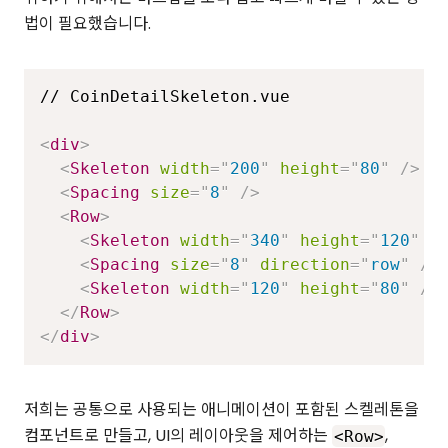
법이 필요했습니다.
// CoinDetailSkeleton.vue

<
div
>
<
Skeleton
width
=
"
200
"
height
=
"
80
"
/>
<
Spacing
size
=
"
8
"
/>
<
Row
>
<
Skeleton
width
=
"
340
"
height
=
"
120
"
/
<
Spacing
size
=
"
8
"
direction
=
"
row
"
/>
<
Skeleton
width
=
"
120
"
height
=
"
80
"
/>
</
Row
>
</
div
>
저희는 공통으로 사용되는 애니메이션이 포함된 스켈레톤을
컴포넌트로 만들고, UI의 레이아웃을 제어하는
,
<Row>