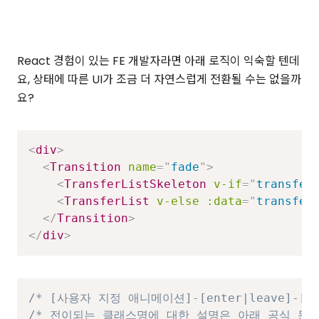
React 경험이 있는 FE 개발자라면 아래 로직이 익숙할 텐데
요, 상태에 따른 UI가 조금 더 자연스럽게 전환될 수는 없을까
요?
<
div
>
<
Transition
name
=
"
fade
"
>
<
TransferListSkeleton
v-if
=
"
transfer
<
TransferList
v-else
:data
=
"
transfer
</
Transition
>
</
div
>
/* [사용자 지정 애니메이션]-[enter|leave]-[
/* 전이되는 클래스명에 대한 설명은 아래 공식 문서